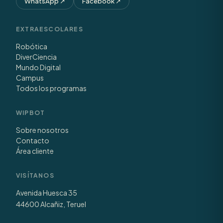
WhatsApp
↗
Facebook
↗
EXTRAESCOLARES
Robótica
DiverCiencia
Mundo Digital
Campus
Todos los programas
WIPBOT
Sobre nosotros
Contacto
Área cliente
VISÍTANOS
Avenida Huesca 35
44600 Alcañiz, Teruel