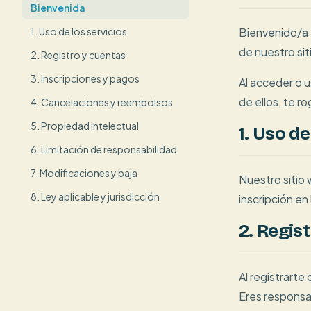
Bienvenida
1. Uso de los servicios
Bienvenido/a 
de nuestro sit
2. Registro y cuentas
3. Inscripciones y pagos
Al acceder o u
de ellos, te r
4. Cancelaciones y reembolsos
5. Propiedad intelectual
1. Uso de
6. Limitación de responsabilidad
7. Modificaciones y baja
Nuestro sitio 
8. Ley aplicable y jurisdicción
inscripción en
2. Regis
Al registrarte
Eres responsab