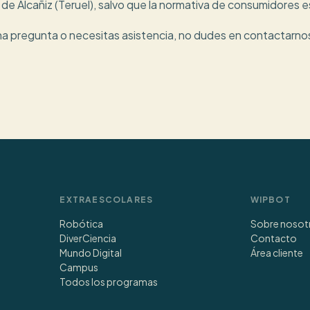
e Alcañiz (Teruel), salvo que la normativa de consumidores e
una pregunta o necesitas asistencia, no dudes en contactarno
EXTRAESCOLARES
WIPBOT
Robótica
Sobre nosot
DiverCiencia
Contacto
Mundo Digital
Área cliente
Campus
Todos los programas