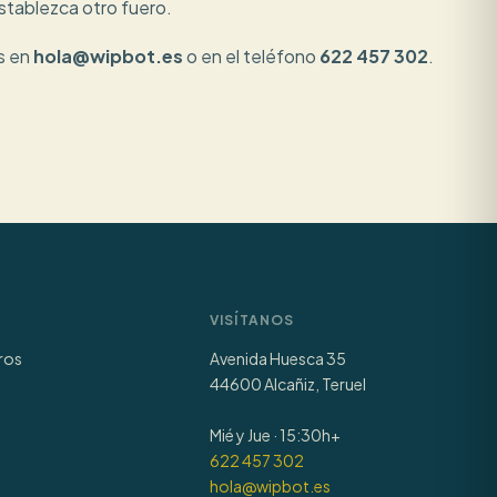
stablezca otro fuero.
s en
hola@wipbot.es
o en el teléfono
622 457 302
.
VISÍTANOS
ros
Avenida Huesca 35
44600 Alcañiz, Teruel
Mié y Jue · 15:30h+
622 457 302
hola@wipbot.es