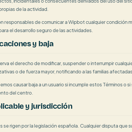
rectos, incidentales o consecuentes derivados del uso del sitio
propias de la actividad.
on responsables de comunicar a Wipbot cualquier condición m
para el desarrollo seguro de las actividades.
icaciones y baja
rva el derecho de modificar, suspender o interrumpir cualqui
ativas o de fuerza mayor, notificando a las familias afectada
mos causar baja a un usuario si incumple estos Términos o si 
ento del centro.
licable y jurisdicción
 se rigen por la legislación española. Cualquier disputa que s