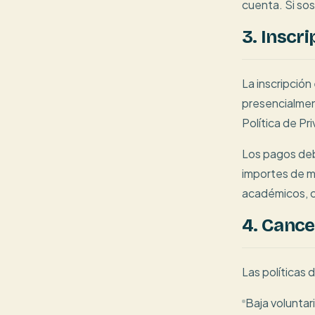
cuenta. Si so
3. Inscr
La inscripción
presencialment
Política de Pr
Los pagos deb
importes de ma
académicos, c
4. Cance
Las políticas 
Baja voluntar