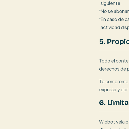
siguiente.
No se abonan
En caso de ca
actividad dis
5. Propi
Todo el conte
derechos de p
Te compromete
expresa y por
6. Limit
Wipbot vela p