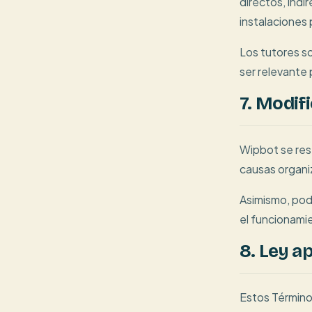
directos, indi
instalaciones 
Los tutores s
ser relevante 
7. Modif
Wipbot se rese
causas organiz
Asimismo, pode
el funcionami
8. Ley ap
Estos Términos